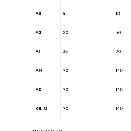
А3
5
10
А2
20
40
А1
35
70
А1+
70
140
А0
70
140
КВ. М.
70
140