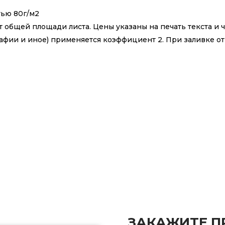
тью 80г/м2
т общей площади листа. Цены указаны на печать текста и 
фии и иное) применяется коэффициент 2. При заливке от 5
ЗАКАЖИТЕ П